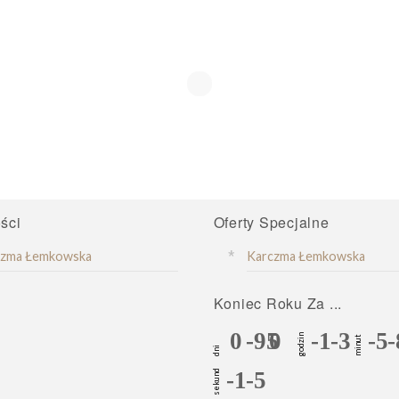
ści
Oferty Specjalne
czma Łemkowska
Karczma Łemkowska
Koniec Roku Za ...
0
-95
0
-1
-3
-5
-
godzin
minut
dni
-1
-5
sekund