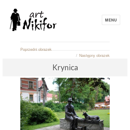
MENU
artNIKIFOR
Poprzedni obrazek
Następny obrazek
Krynica