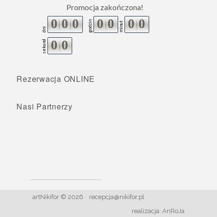
Promocja zakończona!
0
0
0
0
0
0
0
godzin
minut
dni
0
0
sekund
Rezerwacja ONLINE
Nasi Partnerzy
artNikifor © 2026
recepcja@nikifor.pl
realizacja:
AnRoJa