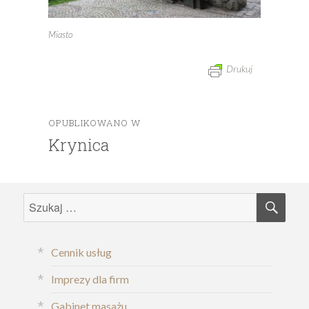
Miasto
Drukuj
OPUBLIKOWANO W
Nawigacja
Krynica
wpisu
SZU
Szukaj:
Cennik usług
Imprezy dla firm
Gabinet masażu