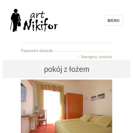
MENU
artNIKIFOR
Poprzedni obrazek
Następny obrazek
pokój z łożem