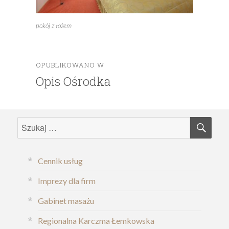
pokój z łożem
OPUBLIKOWANO W
Nawigacja
Opis Ośrodka
wpisu
SZU
Szukaj:
Cennik usług
Imprezy dla firm
Gabinet masażu
Regionalna Karczma Łemkowska