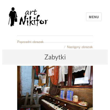
MENU
artNIKIFOR
Poprzedni obrazek
Następny obrazek
Zabytki