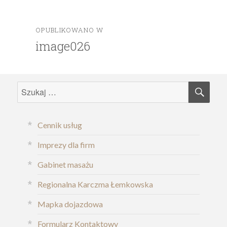
OPUBLIKOWANO W
Nawigacja
image026
wpisu
SZU
Szukaj:
Cennik usług
Imprezy dla firm
Gabinet masażu
Regionalna Karczma Łemkowska
Mapka dojazdowa
Formularz Kontaktowy