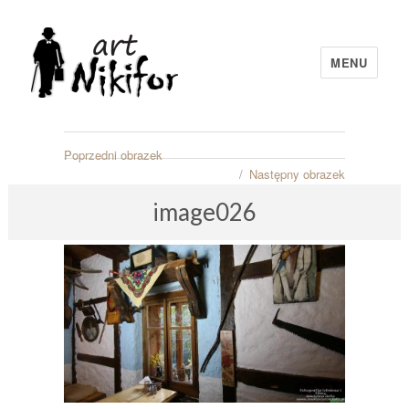
MENU
artNIKIFOR
Poprzedni obrazek
Następny obrazek
image026