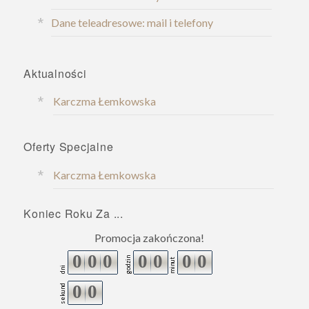
Dane teleadresowe: mail i telefony
Aktualności
Karczma Łemkowska
Oferty Specjalne
Karczma Łemkowska
Koniec Roku Za ...
Promocja zakończona!
0
0
0
0
0
0
0
godzin
minut
dni
0
0
sekund