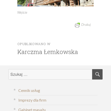
Wejście
Drukuj
OPUBLIKOWANO W
Nawigacja
Karczma Łemkowska
wpisu
SZU
Szukaj:
Cennik usług
Imprezy dla firm
Gabinet masażu