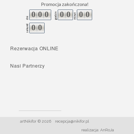
Promocja zakończona!
0
0
0
0
0
0
0
godzin
minut
dni
0
0
sekund
Rezerwacja ONLINE
Nasi Partnerzy
artNikifor © 2026
recepcja@nikifor.pl
realizacja:
AnRoJa