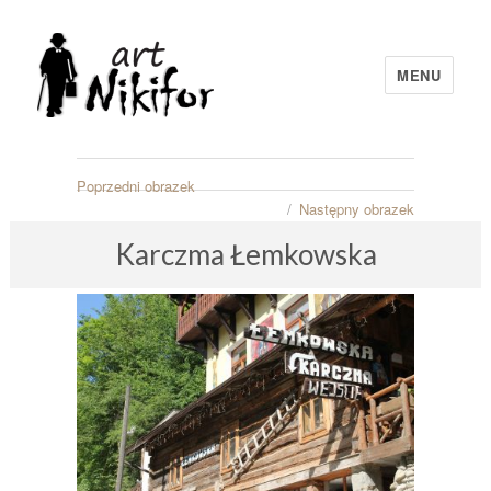
MENU
artNIKIFOR
Poprzedni obrazek
Następny obrazek
Karczma Łemkowska