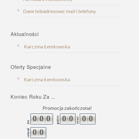
Dane teleadresowe: mail i telefony
Aktualności
Karczma Łemkowska
Oferty Specjalne
Karczma Łemkowska
Koniec Roku Za ...
Promocja zakończona!
0
0
0
0
0
0
0
godzin
minut
dni
0
0
sekund