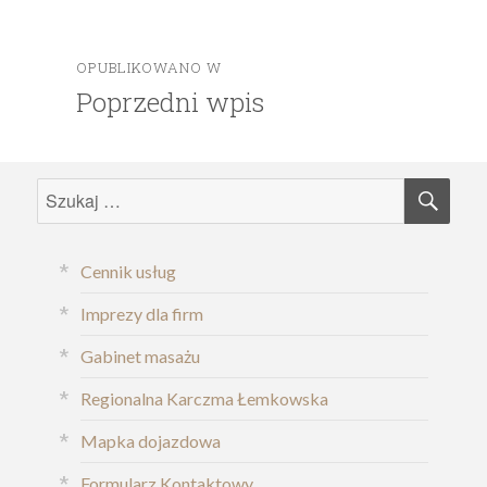
OPUBLIKOWANO W
Nawigacja
Poprzedni wpis
wpisu
SZU
Szukaj:
Cennik usług
Imprezy dla firm
Gabinet masażu
Regionalna Karczma Łemkowska
Mapka dojazdowa
Formularz Kontaktowy