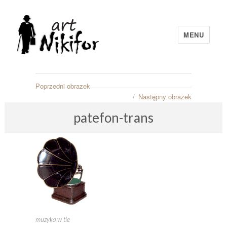
MENU
artNIKIFOR
Poprzedni obrazek
Następny obrazek
patefon-trans
muzyka w tle